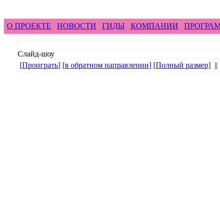
feel difference ...
горные гиды фр
О ПРОЕКТЕ
НОВОСТИ
ГИДЫ
КОМПАНИИ
ПРОГРА
Слайд-шоу
[
Проиграть
]
[
в обратном направлении
]
[Полный размер]
||