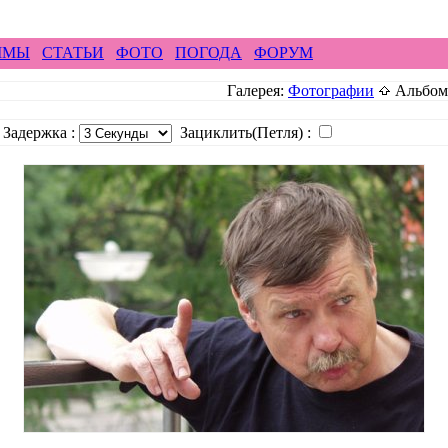
ирайд бэккантри скалолазание альпинизм рафтин
ММЫ
СТАТЬИ
ФОТО
ПОГОДА
ФОРУМ
Галерея:
Фотографии
Альбом
 Задержка :
Зациклить(Петля) :