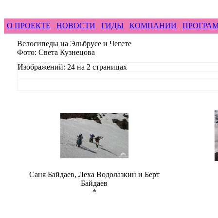
feel difference ...
горные гиды фрирайд бэккантри 
О ПРОЕКТЕ
НОВОСТИ
ГИДЫ
КОМПАНИИ
ПРОГРА
Велосипеды на Эльбрусе и Чегете
Фото: Света Кузнецова
Изображений: 24 на 2 страницах
Саня Байдаев, Леха Водолазкин и Берт
Байдаев
*