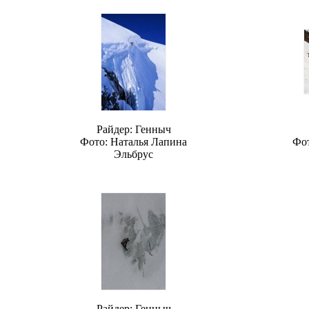
Райдер: Генныч
Фото: Наталья Лапина
Фот
Эльбрус
Райдер: Генныч