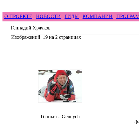
feel difference ...
горные гиды фрирайд бэккантри 
О ПРОЕКТЕ
НОВОСТИ
ГИДЫ
КОМПАНИИ
ПРОГРА
Геннадий Хрячков
Изображений: 19 на 2 страницах
Генныч :: Gennych
Ф