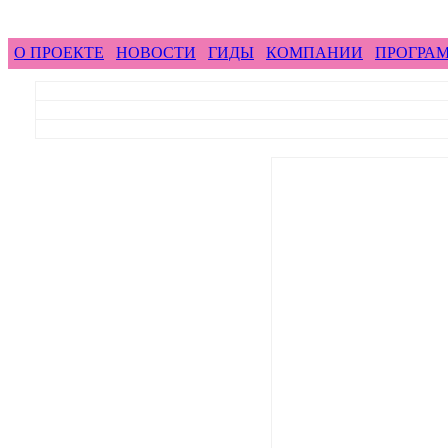
feel difference ...
горные гиды фр
О ПРОЕКТЕ
НОВОСТИ
ГИДЫ
КОМПАНИИ
ПРОГРА