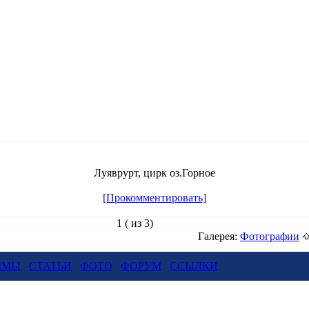
Луяврурт, цирк оз.Горное
[Прокомментировать]
1 ( из 3)
Галерея:
Фотографии
ММЫ
СТАТЬИ
ФОТО
ФОРУМ
ССЫЛКИ