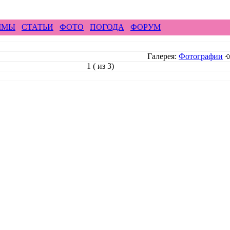
ирайд бэккантри скалолазание альпинизм рафтин
ММЫ
СТАТЬИ
ФОТО
ПОГОДА
ФОРУМ
Галерея:
Фотографии
1 ( из 3)