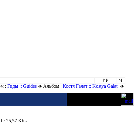
м :
Гиды :: Guides
Альбом :
Костя Галат :: Kostya Galat
L: 25,57 КБ -