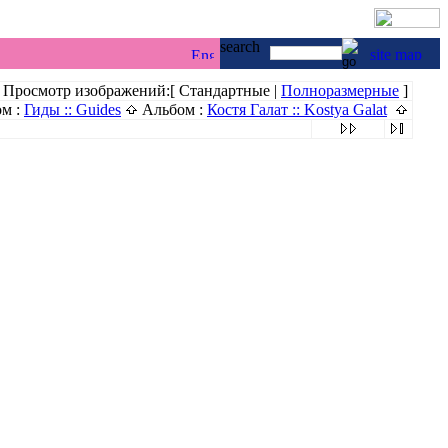
г & каякинг ...
Просмотр изображений:[ Стандартные |
Полноразмерные
]
м :
Гиды :: Guides
Альбом :
Костя Галат :: Kostya Galat