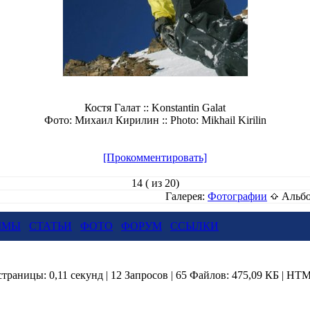
Костя Галат :: Konstantin Galat
Фото: Михаил Кирилин :: Photo: Mikhail Kirilin
[Прокомментировать]
14 ( из 20)
Галерея:
Фотографии
Альбо
ММЫ
СТАТЬИ
ФОТО
ФОРУМ
ССЫЛКИ
страницы: 0,11 секунд | 12 Запросов | 65 Файлов: 475,09 КБ | HTM