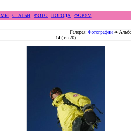
ирайд бэккантри скалолазание альпинизм рафтин
ММЫ
СТАТЬИ
ФОТО
ПОГОДА
ФОРУМ
Галерея:
Фотографии
Альбо
14 ( из 20)