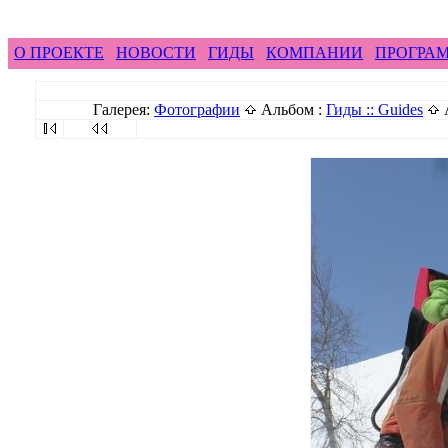
feel difference ...
горные гиды фрирайд бэккантри 
О ПРОЕКТЕ
НОВОСТИ
ГИДЫ
КОМПАНИИ
ПРОГРА
Галерея:
Фотографии
Альбом :
Гиды :: Guides