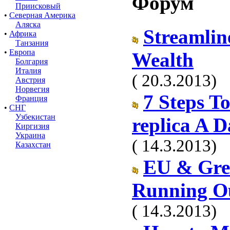
Форум
Приисковый
•
Северная Америка
Аляска
Streamlin
•
Африка
Танзания
•
Европа
Wealth
Болгария
Италия
( 20.3.2013)
Австрия
Норвегия
7 Steps T
Франция
•
СНГ
Узбекистан
replica A 
Киргизия
Украина
( 14.3.2013)
Казахстан
EU & Gree
Running O
( 14.3.2013)