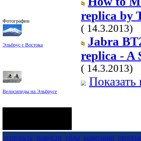
How to M
replica by 
Фотографии
( 14.3.2013)
Jabra BT2
Эльбрус с Востока
Восхождение на Эльбрус
replica - A
Фото: Кирилл Петров
( 14.3.2013)
Показать 
Велосипеды на Эльбрусе
Фото: Светлана Кузнецова,
Анатолий Савейко
сейчас на сайте
Гостей:
129
Пользователей:
0
Всего:
129
О ПРОЕКТЕ
НОВОСТИ
ГИДЫ
КОМПАНИИ
ПРОГРА