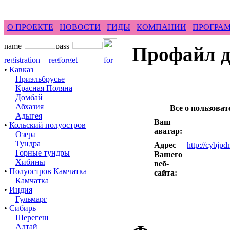
feel difference ...
горные гиды фрирайд бэккантри 
О ПРОЕКТЕ
НОВОСТИ
ГИДЫ
КОМПАНИИ
ПРОГРА
Профайл д
•
Кавказ
Приэльбрусье
Красная Поляна
Домбай
Абхазия
Все о пользоват
Адыгея
Ваш
•
Кольский полуостров
аватар:
Озера
Тундра
Адрес
http://cybjp
Горные тундры
Вашего
Хибины
веб-
•
Полуостров Камчатка
сайта:
Камчатка
•
Индия
Гульмарг
•
Сибирь
Шерегеш
Алтай