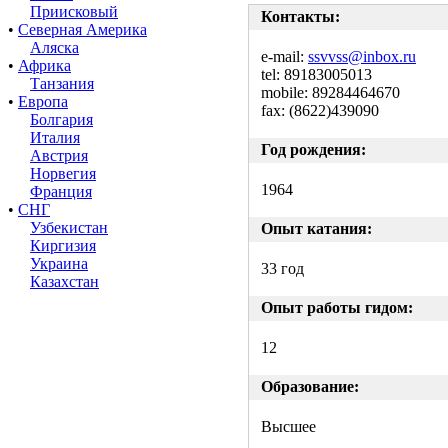
Приисковый
Контакты:
•
Северная Америка
Аляска
e-mail:
ssvvss@inbox.ru
•
Африка
tel: 89183005013
Танзания
mobile: 89284464670
•
Европа
fax: (8622)439090
Болгария
Италия
Год рождения:
Австрия
Норвегия
1964
Франция
•
СНГ
Узбекистан
Опыт катания:
Киргизия
Украина
33 год
Казахстан
Опыт работы гидом:
12
Образование:
Высшее