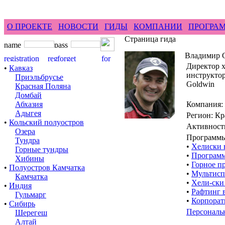
feel difference ...
горные гиды фрирайд бэккантри 
О ПРОЕКТЕ
НОВОСТИ
ГИДЫ
КОМПАНИИ
ПРОГРА
Страница гида
Владимир 
Директор х
•
Кавказ
инструктор
Приэльбрусье
Goldwin
Красная Поляна
Домбай
Абхазия
Компания:
Адыгея
Регион: Кр
•
Кольский полуостров
Активност
Озера
Программы
Тундра
•
Хелиски 
Горные тундры
•
Программ
Хибины
•
Горное п
•
Полуостров Камчатка
•
Мультисп
Камчатка
•
Хели-ски
•
Индия
•
Рафтинг 
Гульмарг
•
Корпорат
•
Сибирь
Персональ
Шерегеш
Алтай