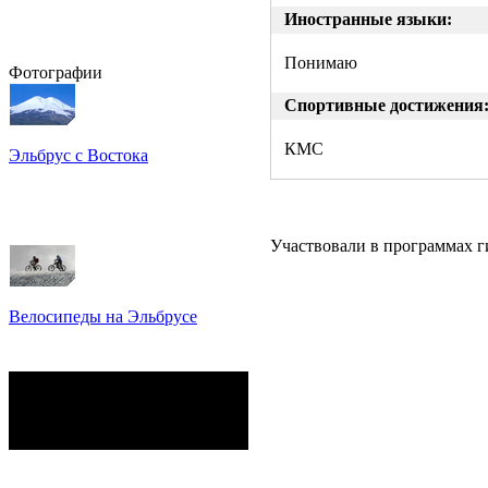
Иностранные языки:
Понимаю
Фотографии
Спортивные достижения
КМС
Эльбрус с Востока
Восхождение на Эльбрус
Фото: Кирилл Петров
Участвовали в программах 
Велосипеды на Эльбрусе
Фото: Светлана Кузнецова,
Анатолий Савейко
сейчас на сайте
Гостей:
8
Пользователей:
0
Всего:
8