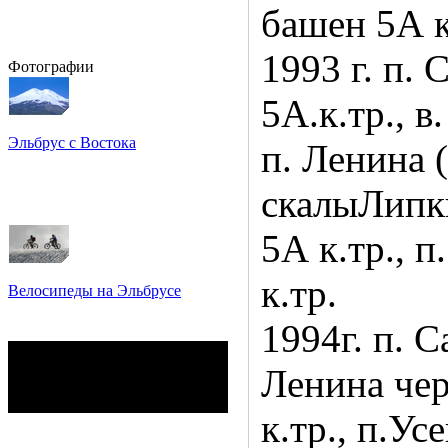
башен 5А к
1993 г. п.
Фотографии
5А.к.тр., в
Эльбрус с Востока
п. Ленина 
Восхождение на Эльбрус
Фото: Кирилл Петров
скалыЛипк
5А к.тр., 
к.тр.
Велосипеды на Эльбрусе
Фото: Светлана Кузнецова,
1994г. п. С
Анатолий Савейко
сейчас на сайте
Гостей:
14
Ленина чер
Пользователей:
0
Всего:
14
к.тр., п.Ус