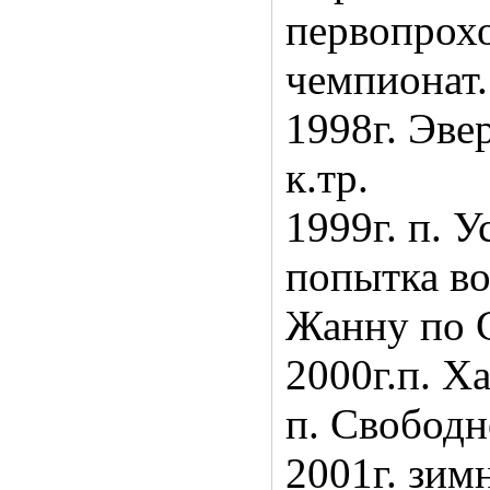
первопрох
чемпионат.
1998г. Эве
к.тр.
1999г. п. У
попытка во
Жанну по С
2000г.п. Ха
п. Свободн
2001г. зим