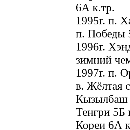
6А к.тр.
1995г. п. Х
п. Победы 
1996г. Хэнд
зимний че
1997г. п. О
в. Жёлтая с
Кызылбаш 6
Тенгри 5Б 
Кореи 6А к