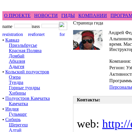
feel difference ...
горные гиды фрирайд бэккантри 
О ПРОЕКТЕ
НОВОСТИ
ГИДЫ
КОМПАНИИ
ПРОГРА
Страница гида
Андрей Фе
Альпинизмо
•
Кавказ
время. Мас
Приэльбрусье
Инструктор
Красная Поляна
Домбай
Абхазия
Компания:
Адыгея
Регион: Уз
•
Кольский полуостров
Активност
Озера
Программы
Тундра
Персональ
Горные тундры
Хибины
•
Полуостров Камчатка
Контакты:
Камчатка
•
Индия
Гульмарг
•
Сибирь
web:
http:/
Шерегеш
Алтай