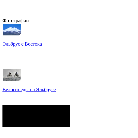
Фотографии
Эльбрус с Востока
Восхождение на Эльбрус
Фото: Кирилл Петров
Велосипеды на Эльбрусе
Фото: Светлана Кузнецова,
Анатолий Савейко
сейчас на сайте
Гостей:
103
Пользователей:
0
Всего:
103