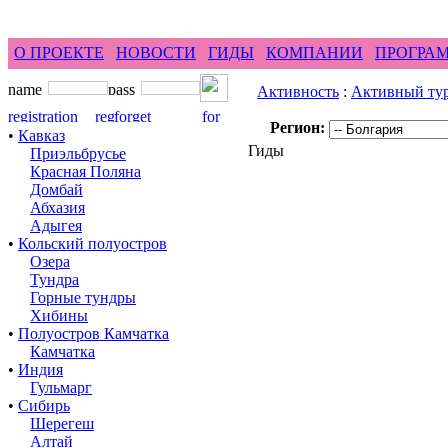
feel difference ...
горные гиды фрирайд бэккантри 
О ПРОЕКТЕ
НОВОСТИ
ГИДЫ
КОМПАНИИ
ПРОГРА
Активность
:
Активный ту
Регион:
•
Кавказ
Гиды
Приэльбрусье
Красная Поляна
Домбай
Абхазия
Адыгея
•
Кольский полуостров
Озера
Тундра
Горные тундры
Хибины
•
Полуостров Камчатка
Камчатка
•
Индия
Гульмарг
•
Сибирь
Шерегеш
Алтай