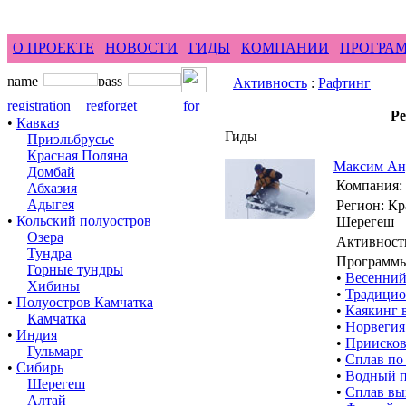
feel difference ...
горные гиды фр
О ПРОЕКТЕ
НОВОСТИ
ГИДЫ
КОМПАНИИ
ПРОГРА
Активность
:
Рафтинг
Ре
•
Кавказ
Гиды
Приэльбрусье
Красная Поляна
Максим Ан
Домбай
Компания:
Абхазия
Адыгея
Регион: Кр
•
Кольский полуостров
Шерегеш
Озера
Активность
Тундра
Программы
Горные тундры
•
Весенний 
Хибины
•
Традицион
•
Полуостров Камчатка
•
Каякинг в
Камчатка
•
Норвегия 
•
Индия
•
Приисков
Гульмарг
•
Сплав по 
•
Сибирь
•
Водный по
Шерегеш
•
Сплав вых
Алтай