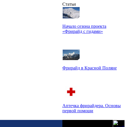
Статьи
Начало сезона проекта
«Фрирайд с гидами»
Слава Рунич
Фрирайд в Красной Поляне
Максим Ануфриков
Аптечка фрирайдера. Основы
первой помощи
Михаил Кирилин