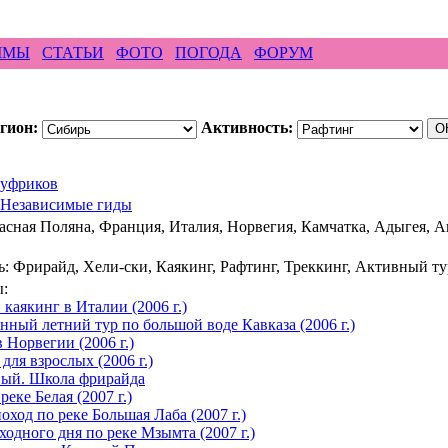
ирайд бэккантри скалолазание альпинизм рафтин
ММЫ
СТАТЬИ
ФОТО
ПОГОДА
ФОРУМ
гион:
Активность:
уфриков
Независимые гиды
асная Поляна, Франция, Италия, Норвегия, Камчатка, Адыгея, 
: Фрирайд, Хели-ски, Каякинг, Рафтинг, Треккинг, Активный ту
:
каякинг в Италии (2006 г.)
ный летний тур по большой воде Кавказа (2006 г.)
 Норвегии (2006 г.)
для взрослых (2006 г.)
ый. Школа фрирайда
реке Белая (2007 г.)
ход по реке Большая Лаба (2007 г.)
одного дня по реке Мзымта (2007 г.)