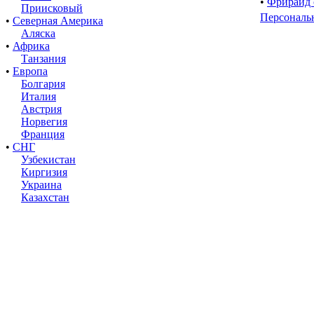
•
Фрирайд 
Приисковый
Персональ
•
Северная Америка
Аляска
•
Африка
Танзания
•
Европа
Болгария
Италия
Австрия
Норвегия
Франция
•
СНГ
Узбекистан
Киргизия
Украина
Казахстан