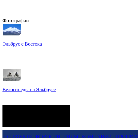
Фотографии
Эльбрус с Востока
Восхождение на Эльбрус
Фото: Кирилл Петров
Велосипеды на Эльбрусе
Фото: Светлана Кузнецова,
Анатолий Савейко
сейчас на сайте
Гостей:
38
Пользователей:
0
Всего:
38
О ПРОЕКТЕ
НОВОСТИ
ГИДЫ
КОМПАНИИ
ПРОГРА