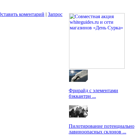
Оставить коментарий
|
Запрос
Фрирайд с элементами
бэккантри ...
Гиды: М.Кирилин, К. Галат
Пилотирование потенциально
лавиноопасных склонов ...
Гид: И.Комаров