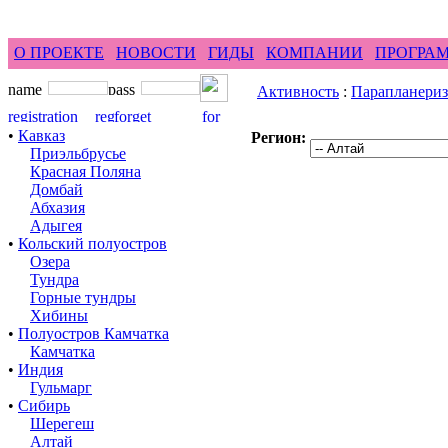
feel difference ...
горные гиды фрирайд бэккантри 
О ПРОЕКТЕ
НОВОСТИ
ГИДЫ
КОМПАНИИ
ПРОГРА
Активность
:
Парапланери
•
Кавказ
Регион:
Приэльбрусье
Красная Поляна
Домбай
Абхазия
Адыгея
•
Кольский полуостров
Озера
Тундра
Горные тундры
Хибины
•
Полуостров Камчатка
Камчатка
•
Индия
Гульмарг
•
Сибирь
Шерегеш
Алтай