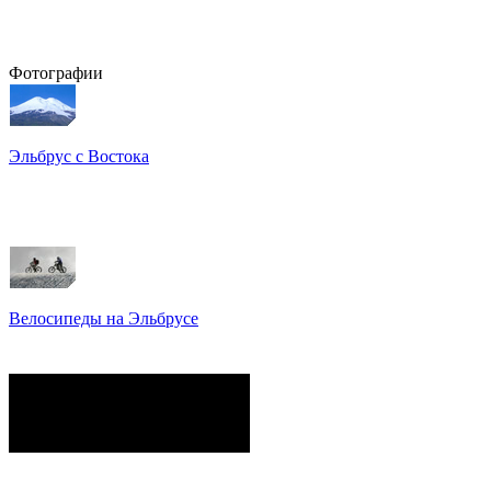
Фотографии
Эльбрус с Востока
Восхождение на Эльбрус
Фото: Кирилл Петров
Велосипеды на Эльбрусе
Фото: Светлана Кузнецова,
Анатолий Савейко
сейчас на сайте
Гостей:
12
Пользователей:
0
Всего:
12