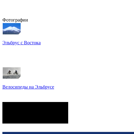
Фотографии
Эльбрус с Востока
Восхождение на Эльбрус
Фото: Кирилл Петров
Велосипеды на Эльбрусе
Фото: Светлана Кузнецова,
Анатолий Савейко
сейчас на сайте
Гостей:
16
Пользователей:
0
Всего:
16