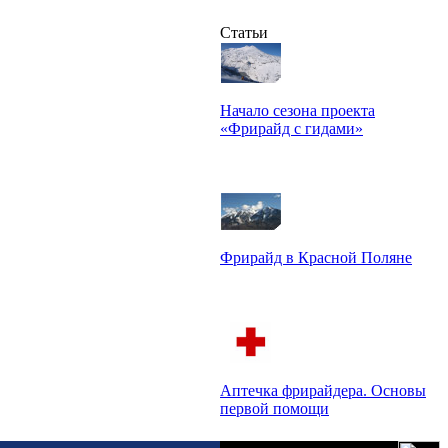
М.Ануфриков, В.Силинский
Статьи
Начало сезона проекта
«Фрирайд с гидами»
Слава Рунич
Фрирайд в Красной Поляне
Максим Ануфриков
Аптечка фрирайдера. Основы
первой помощи
Михаил Кирилин