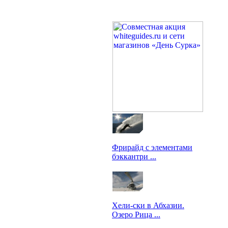
Фрирайд с элементами
бэккантри ...
Гиды: М.Кирилин, К. Галат
Хели-ски в Абхазии.
Озеро Рица ...
Гиды: А.Сливенко,