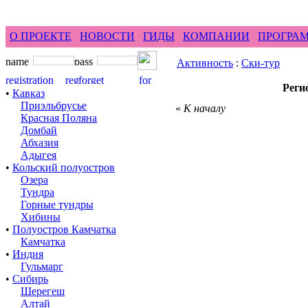
feel difference ...
горные гиды фр
О ПРОЕКТЕ
НОВОСТИ
ГИДЫ
КОМПАНИИ
ПРОГРА
Активность
:
Ски-тур
Реги
•
Кавказ
Приэльбрусье
«
К началу
Красная Поляна
Домбай
Абхазия
Адыгея
•
Кольский полуостров
Озера
Тундра
Горные тундры
Хибины
•
Полуостров Камчатка
Камчатка
•
Индия
Гульмарг
•
Сибирь
Шерегеш
Алтай