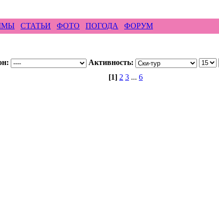
ирайд бэккантри скалолазание альпинизм рафтин
ММЫ
СТАТЬИ
ФОТО
ПОГОДА
ФОРУМ
он:
Активность:
[1]
2
3
...
6