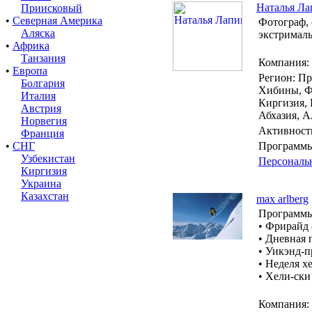
Наталья Ла
Приисковый
•
Северная Америка
Фотограф, 
Аляска
экстрималь
•
Африка
Танзания
Компания:
•
Европа
Регион: Пр
Болгария
Хибины, Фр
Италия
Киргизия, 
Австрия
Абхазия, А
Норвегия
Активност
Франция
•
СНГ
Программы
Узбекистан
Персональ
Киргизия
Украина
Казахстан
max arlberg
Программы
• Фрирайд 
• Дневная 
• Уикэнд-п
• Неделя х
• Хели-ски
Компания: