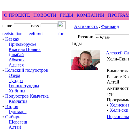
feel difference ...
горные гиды фрирайд бэккантри 
О ПРОЕКТЕ
НОВОСТИ
ГИДЫ
КОМПАНИИ
ПРОГРА
Активность
:
Фрирайд
Регион:
•
Кавказ
Гиды
Приэльбрусье
Красная Поляна
Алексей С
Домбай
Хели-Ски г
Абхазия
Адыгея
•
Кольский полуостров
Компания:
Озера
Регион: Кр
Тундра
Алтай
Горные тундры
Активность
Хибины
тур
•
Полуостров Камчатка
Программы
Камчатка
•
Хелиски 
•
Индия
•
Хели-ски
Гульмарг
Персональ
•
Сибирь
Шерегеш
Алтай