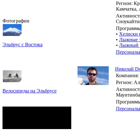
Регион: Кр
Камчатка,
Активност
Фотографии
Сноукайтин
Программы
•
Хелиски 
•
Лыжные т
Эльбрус с Востока
•
Лыжный у
Восхождение на Эльбрус
Персональ
Фото: Кирилл Петров
Николай Do
Компания:
Регион: Ал
Активность
Велосипеды на Эльбрусе
Маунтинба
Фото: Светлана Кузнецова,
Программы
Анатолий Савейко
Персональ
сейчас на сайте
Гостей:
14
Пользователей:
0
Всего:
14