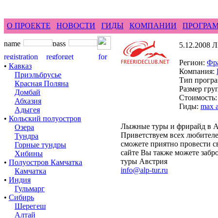
feel difference ...
горные гиды фр
О ПРОЕКТЕ
НОВОСТИ
ГИДЫ
КОМПАНИИ
ПРОГРА
5.12.2008 
Регион:
Фр
•
Кавказ
Компания:
Приэльбрусье
Тип прогр
Красная Поляна
Размер груп
Домбай
Стоимость: 
Абхазия
Гиды:
max a
Адыгея
•
Кольский полуостров
Лыжные туры и фрирайд в А
Озера
Приветствуем всех любителе
Тундра
сможете приятно провести с
Горные тундры
сайте Вы также можете забро
Хибины
туры Австрия
•
Полуостров Камчатка
info@alp-tur.ru
Камчатка
•
Индия
Гульмарг
•
Сибирь
Шерегеш
Алтай