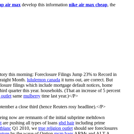
ap air max
develop this information
nike air max cheap
, the
ory this morning: Foreclosure Filings Jump 23% to Record in
traight Month.
lululemon canada
it turns out, are correct. But
losure filings which include mortgage default notices, home
rd quarter this year. households. (That an increase of 5 percent
 outlet
same
mulberry
time last year.)</P>
ember a close third (hence Reuters rosy headline).</P>
eeing now are remnants of the initial subprime meltdown
t
are pushing all types of loans
ghd hair
including prime
tblanc
Q1 2010, we
true religion outlet
should see foreclosures
uture
by the wave of Option
mcm bags
ARMs and ALT A