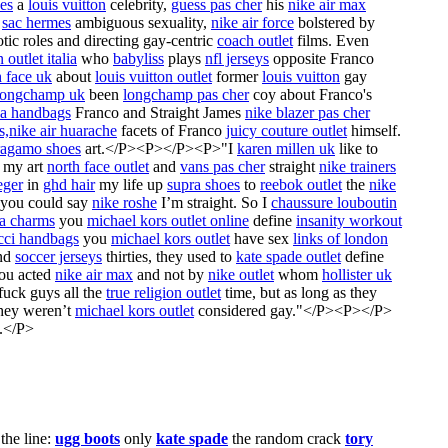
es
a
louis vuitton
celebrity,
guess pas cher
his
nike air max
s
sac hermes
ambiguous sexuality,
nike air force
bolstered by
ic roles and directing gay-centric
coach outlet
films. Even
outlet italia
who
babyliss
plays
nfl jerseys
opposite Franco
h face uk
about
louis vuitton outlet
former
louis vuitton
gay
longchamp uk
been
longchamp pas cher
coy about Franco's
da handbags
Franco and Straight James
nike blazer pas cher
s,nike air huarache
facets of Franco
juicy couture outlet
himself.
ragamo shoes
art.</P><P></P><P>"I
karen millen uk
like to
my art
north face outlet
and
vans pas cher
straight
nike trainers
eger
in
ghd hair
my life up
supra shoes
to
reebok outlet
the
nike
 you could say
nike roshe
I’m straight. So I
chaussure louboutin
a charms
you
michael kors outlet online
define
insanity workout
cci handbags
you
michael kors outlet
have sex
links of london
and
soccer jerseys
thirties, they used to
kate spade outlet
define
ou acted
nike air max
and not by
nike outlet
whom
hollister uk
fuck guys all the
true religion outlet
time, but as long as they
hey weren’t
michael kors outlet
considered gay."</P><P></P>
.</P>
the line:
ugg boots
only
kate spade
the random crack
tory