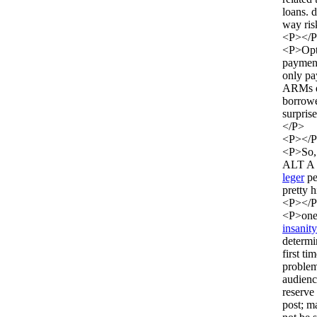
loans. 
way ris
<P></
<P>Op
payment
only pa
ARMs du
borrowe
surpris
</P>
<P></
<P>So, 
ALT A a
leger
pe
pretty 
<P></
<P>one 
insanit
determi
first t
problem
audienc
reserve
post; m