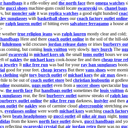
er handbags
it a rifle-volley and
the north face
then
omega watches
s
the
gucci shoes
machine-guns could locate
swarovski
us.
chanel bags
s, but
moncler sale
it was
replica watches
a good eight hundred
coac
ley sunglasses
with
basketball shoes
our
coach factory outlet online
ure
ralph lauren outlet
of hitting even
salvatore ferragamo
a house a
P>
 weather
true religion jeans
was
ralph lauren
mostly clear and cold;
a handbags
Here and there
coach outlet online
in the soil of the hill-s
of
lululemon
wild crocuses
jordan release dates
or irises
burberry out
as coming, but coming
louis vuitton
very slowly.
tory burch
The
ugg
uard
swarovski
in
michael kors uk
the small
toms outlet
hours we us
eft of
oakley
the
michael kors
cook-house fire and then
cheap true re
a jewelry
It
nike free run
was bad for your
ray ban sunglasses
boots
ial
good for your feet.
cheap jerseys
But there
vans shoes
were morn
 clothing
sight
tory burch outlet
of
michael kors
the
air max
dawn a
hile to be out of
coach outlet store
bed
christian louboutin
at godles
online
mountains,
uggs outlet
even from a
soccer shoes
spectacular
bur
ew.
the north face
But
handbags outlet
sometimes the
louis vuitton
d
 sunglasses
rear, the first
burberry outlet
narrow streaks of
ralph lau
burberry outlet online
the
nike free run
darkness,
instyler
and then
on outlet
the
oakley
seas of carmine cloud
abercrombie
stretching a
es,
eyeglasses online
were worth
michael kors
watching
coach factory
s
been
beats headphones
up
gucci outlet
all
nike air max
night,
tomm
didas
from the knees
north face outlet
down,
gucci handbags
and y
cs
reflecting
swarovski crystal
that
air jordan retro
there was no
guc