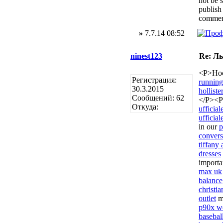
not be 
publish
commen
»
7.7.14 08:52
ninest123
Re: Л
<P>Ho
Регистрация:
running
30.3.2015
holliste
Сообщений: 62
</P><
Откуда:
ufficial
ufficial
in our
p
converse
tiffany
dresses
importa
max uk
balance
christi
outlet
m
p90x w
basebal