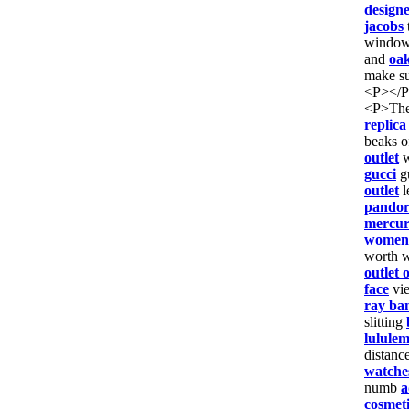
design
jacobs
window
and
oak
make s
<P></
<P>The
replic
beaks 
outlet
w
gucci
g
outlet
l
pandor
mercur
womens
worth w
outlet 
face
vi
ray ban
slitting
lululem
distanc
watche
numb
a
cosmeti