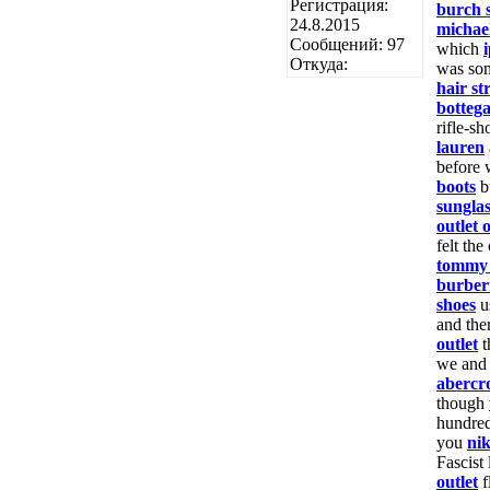
Регистрация:
burch s
24.8.2015
michae
Сообщений: 97
which
Откуда:
was som
hair st
botteg
rifle-sh
lauren
before
boots
b
sunglas
outlet 
felt the
tommy 
burberr
shoes
u
and the
outlet
t
we and
abercr
though
hundre
you
ni
Fascist
outlet
f