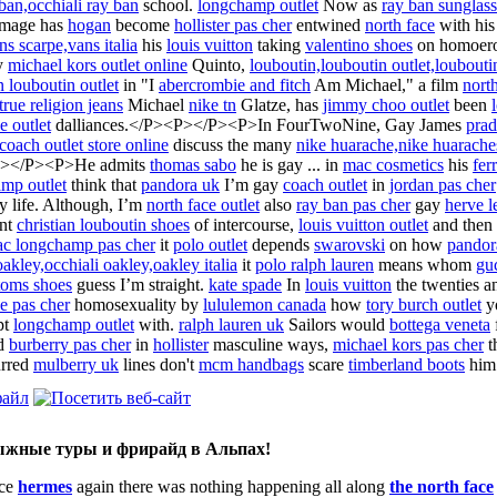
ban,occhiali ray ban
school.
longchamp outlet
Now as
ray ban sunglass
image has
hogan
become
hollister pas cher
entwined
north face
with hi
ns scarpe,vans italia
his
louis vuitton
taking
valentino shoes
on homoerot
y
michael kors outlet online
Quinto,
louboutin,louboutin outlet,louboutin 
n louboutin outlet
in "I
abercrombie and fitch
Am Michael," a film
nort
true religion jeans
Michael
nike tn
Glatze, has
jimmy choo outlet
been
e outlet
dalliances.</P><P></P><P>In FourTwoNine, Gay James
pra
coach outlet store online
discuss the many
nike huarache,nike huarache
></P><P>He admits
thomas sabo
he is gay ... in
mac cosmetics
his
fer
mp outlet
think that
pandora uk
I’m gay
coach outlet
in
jordan pas cher
 life. Although, I’m
north face outlet
also
ray ban pas cher
gay
herve l
nt
christian louboutin shoes
of intercourse,
louis vuitton outlet
and then
ac longchamp pas cher
it
polo outlet
depends
swarovski
on how
pandor
oakley,occhiali oakley,oakley italia
it
polo ralph lauren
means whom
gu
toms shoes
guess I’m straight.
kate spade
In
louis vuitton
the twenties 
e pas cher
homosexuality by
lululemon canada
how
tory burch outlet
y
pt
longchamp outlet
with.
ralph lauren uk
Sailors would
bottega veneta
d
burberry pas cher
in
hollister
masculine ways,
michael kors pas cher
t
rred
mulberry uk
lines don't
mcm handbags
scare
timberland boots
him
ыжные туры и фрирайд в Альпах!
ce
hermes
again there was nothing happening all along
the north face