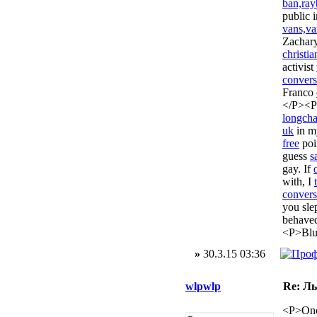
ban,ray
public 
vans,va
Zachar
christia
activist
convers
Franco
</P><P
longcha
uk
in my
free
poi
guess
s
gay. If
with, I
convers
you sle
behave
<P>Blu
»
30.3.15 03:36
wlpwlp
Re: Л
<P>On