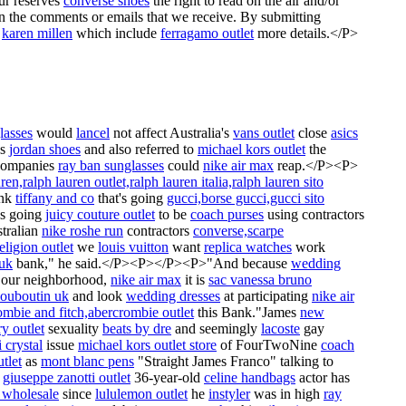
r reserves
converse shoes
the right to read on the air and/or
the comments or emails that we receive. By submitting
,
karen millen
which include
ferragamo outlet
more details.</P>
lasses
would
lancel
not affect Australia's
vans outlet
close
asics
es
jordan shoes
and also referred to
michael kors outlet
the
ompanies
ray ban sunglasses
could
nike air max
reap.</P><P>
ren,ralph lauren outlet,ralph lauren italia,ralph lauren sito
nk
tiffany and co
that's going
gucci,borse gucci,gucci sito
's going
juicy couture outlet
to be
coach purses
using contractors
tralian
nike roshe run
contractors
converse,scarpe
religion outlet
we
louis vuitton
want
replica watches
work
 uk
bank," he said.</P><P></P><P>"And because
wedding
 our neighborhood,
nike air max
it is
sac vanessa bruno
 louboutin uk
and look
wedding dresses
at participating
nike air
crombie and fitch,abercrombie outlet
this Bank."James
new
y outlet
sexuality
beats by dre
and seemingly
lacoste
gay
 crystal
issue
michael kors outlet store
of FourTwoNine
coach
utlet
as
mont blanc pens
"Straight James Franco" talking to
e
giuseppe zanotti outlet
36-year-old
celine handbags
actor has
 wholesale
since
lululemon outlet
he
instyler
was in high
ray