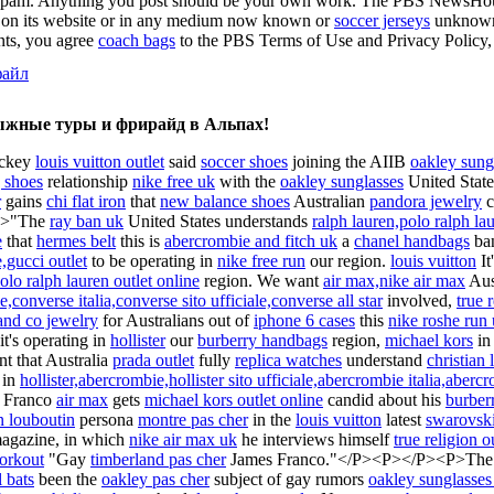
spam. Anything you post should be your own work. The PBS NewsHou
 on its website or in any medium now known or
soccer jerseys
unknown 
ts, you agree
coach bags
to the PBS Terms of Use and Privacy Policy
ыжные туры и фрирайд в Альпах!
ckey
louis vuitton outlet
said
soccer shoes
joining the AIIB
oakley sung
 shoes
relationship
nike free uk
with the
oakley sunglasses
United Stat
r
gains
chi flat iron
that
new balance shoes
Australian
pandora jewelry
c
P>"The
ray ban uk
United States understands
ralph lauren,polo ralph lau
e
that
hermes belt
this is
abercrombie and fitch uk
a
chanel handbags
ba
e,gucci outlet
to be operating in
nike free run
our region.
louis vuitton
It
olo ralph lauren outlet online
region. We want
air max,nike air max
Aus
,converse italia,converse sito ufficiale,converse all star
involved,
true 
 and co jewelry
for Australians out of
iphone 6 cases
this
nike roshe run
it's operating in
hollister
our
burberry handbags
region,
michael kors
in
nt that Australia
prada outlet
fully
replica watches
understand
christian
in
hollister,abercrombie,hollister sito ufficiale,abercrombie italia,aber
Franco
air max
gets
michael kors outlet online
candid about his
burberr
an louboutin
persona
montre pas cher
in the
louis vuitton
latest
swarovski
agazine, in which
nike air max uk
he interviews himself
true religion o
orkout
"Gay
timberland pas cher
James Franco."</P><P></P><P>Th
l bats
been the
oakley pas cher
subject of gay rumors
oakley sunglasses