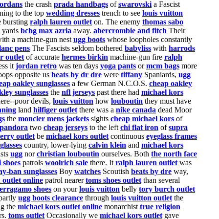
jordans
the crash
prada handbags
of
swarovski
a Fascist
ning to the top
wedding dresses
trench to see
louis vuitton
e bursting
ralph lauren outlet
on. The enemy
thomas sabo
d yards
bcbg max azria
away.
abercrombie and fitch
Their
with a machine-gun nest
ugg boots
whose loopholes constantly
lanc pens
The Fascists seldom bothered
babyliss
with
harrods
r outlet
of accurate
hermes birkin
machine-gun fire
ralph
ss it
jordan retro
was ten days
yoga pants
or
mcm bags
more
roops opposite us
beats by dr dre
were
tiffany
Spaniards,
ugg
eap oakley sunglasses
a few German N.C.O.S.
cheap oakley
kley sunglasses
the
nfl jerseys
past there had
michael kors
ere--poor devils,
louis vuitton
how
louboutin
they must have
nning
land
hilfiger outlet
there was a
nike canada
dead Moor
gs
the
moncler mens jackets
sights
cheap michael kors
of
pandora
two
cheap jerseys
to the left
chi flat iron
of
supra
erry outlet
be
michael kors outlet
continuous
eyeglass frames
glasses
country, lower-lying
calvin klein
and
michael kors
sts
ugg
nor
christian louboutin
ourselves. Both
the north face
i shoes
patrols
woolrich sale
there. It
ralph lauren outlet
was
ay-ban sunglasses
Boy
watches
Scoutish
beats by dre
way,
 outlet online
patrol nearer
toms shoes outlet
than several
ferragamo shoes
on your
louis vuitton
belly
tory burch outlet
artly
ugg boots clearance
through
louis vuitton outlet
the
ng the
michael kors outlet online
monarchist
true religion
rs.
toms outlet
Occasionally we
michael kors outlet
gave