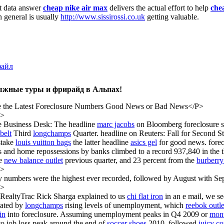
t data answer
cheap nike air max
delivers the actual effort to help
che
n general is usually
http://www.sissirossi.co.uk
getting valuable.
ыжные туры и фрирайд в Альпах!
 the Latest Foreclosure Numbers Good News or Bad News</P>
P>
 Business Desk: The headline
marc jacobs
on Bloomberg foreclosure st
belt
Third
longchamps
Quarter. headline on Reuters: Fall for Second S
stake
louis vuitton bags
the latter headline
asics gel
for good news. forec
s and home repossessions by banks climbed to a record 937,840 in the thi
he
new balance outlet
previous quarter, and 23 percent from the
burberry
P>
 numbers were the highest ever recorded, followed by August with Sept
P>
ealtyTrac Rick Sharga explained to us
chi flat iron
in an e mail, we s
bated by
longchamps
rising levels of unemployment, which
reebok outle
in
into foreclosure. Assuming unemployment peaks in Q4 2009 or
mon
 to job loss peak around the end of
soccer shoes
2010, followed
juicy co