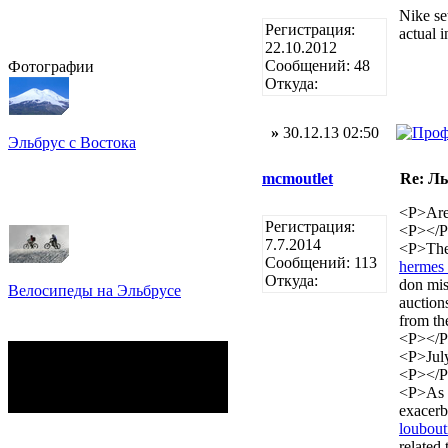
Nike se
Регистрация:
actual i
22.10.2012
Сообщений: 48
Фотографии
Откуда:
»
30.12.13 02:50
Эльбрус с Востока
Восхождение на Эльбрус
Фото: Кирилл Петров
mcmoutlet
Re: Л
<P>Are
Регистрация:
<P></
7.7.2014
<P>The
Сообщений: 113
hermes 
Откуда:
don mi
Велосипеды на Эльбрусе
auction
Фото: Светлана Кузнецова,
from t
Анатолий Савейко
<P></
сейчас на сайте
<P>July
Гостей:
15
<P></
Пользователей:
0
<P>As R
Всего:
15
exacer
loubout
related