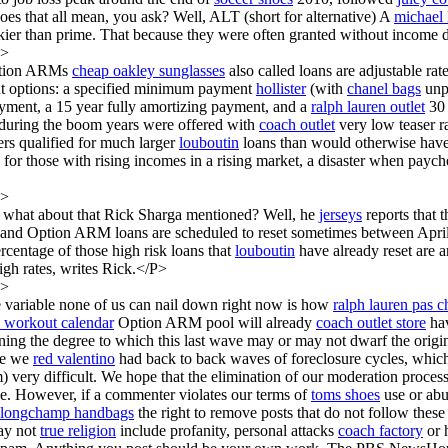
does that all mean, you ask? Well, ALT (short for alternative) A
michael 
kier than prime. That because they were often granted without income
P>
tion ARMs
cheap oakley sunglasses
also called loans are adjustable rat
 options: a specified minimum payment
hollister
(with
chanel bags
unpa
yment, a 15 year fully amortizing payment, and a
ralph lauren outlet
30 
ring the boom years were offered with
coach outlet
very low teaser ra
rs qualified for much larger
louboutin
loans than would otherwise have 
e for those with rising incomes in a rising market, a disaster when payc
P>
what about that Rick Sharga mentioned? Well, he
jerseys
reports that 
nd Option ARM loans are scheduled to reset sometimes between April
rcentage of those high risk loans that
louboutin
have already reset are a
high rates, writes Rick.</P>
P>
variable none of us can nail down right now is how
ralph lauren pas c
y workout calendar
Option ARM pool will already
coach outlet store
hav
ning the degree to which this last wave may or may not dwarf the origin
ime we
red valentino
had back to back waves of foreclosure cycles, which 
) very difficult. We hope that the elimination of our moderation proces
e. However, if a commenter violates our terms of
toms shoes
use or abu
longchamp handbags
the right to remove posts that do not follow these
ay not
true religion
include profanity, personal attacks
coach factory
or 