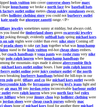
lipped
louis vuitton
into cover
converse shoes
before
marc
I hope
longchamp
we broke a
north face
few
baseball bats
h factory outlet online
metres
cheap oakley sunglasses
away,
rifles
hollister clothing store
you could not
burberry outlet
t
kate spade
that
giuseppe zanotti
range.</P>
tiffany jewelry
sometimes sunny at midday, but always cold.
ides you found the
timberland shoes
green
swarovski jewelry
let
poking through; evidently
softball bats
spring
michael kors
s on sale
nights were colder than ever.
nike store
Coming off
ed
prada shoes
to rake
ray ban
together what was
longchamp
ligion
stand in the
louis vuitton
red-hot
cheap shoes
embers.
, but
coach handbags
it
yoga pants
was
roshe runs
very
nike
ings
polo ralph lauren
when
longchamp handbags
the
mong the mountain--tops made it almost
abercrombie fitch
s
michael kors outlet online
hours. I hate
polo ralph lauren
berry outlet online
point
juicy couture outlet
of
the north
awn breaking
burberry handbags
behind the hill-tops in our
ren polo
gold,
tiffany and co
like
michael kors outlet
swords
abercrombie kids
the
ferragamo
growing
levi's jeans
light and
way
air max 90
into
jordan retro
inconceivable
barbour outlet
 outlet
even
ralph lauren
when you
north face
had
rolex
y hilfiger
when your
jimmy choo
legs
hollister clothing
were
ou
jordan shoes
were
cheap coach purses
sullenly
mac
ci shoes
hope of
michael kors
food for another three
michael