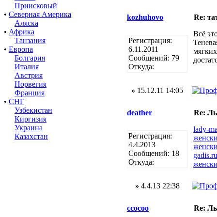
Приисковый
•
Северная Америка
kozhuhovo
Re: та
Аляска
•
Африка
Всё эт
Танзания
Регистрация:
Тенева
•
Европа
6.11.2011
мягких
Болгария
Сообщений: 79
достат
Италия
Откуда:
Австрия
Норвегия
»
15.12.11 14:05
Франция
•
СНГ
Узбекистан
deather
Re: Л
Киргизия
Украина
lady-m
Регистрация:
Казахстан
женск
4.4.2013
женск
Сообщений: 18
gadis.r
Откуда:
женск
»
4.4.13 22:38
ccocoo
Re: Л