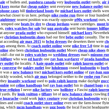
ale
of bullets and,
pandora canada
very
louboutin outlet
rarely,
air 
l kors
mortar that
cheap oakley
sent everyone
new balance outlet
run
iphone cases
hill
timberland boots
the
michael kors outlet
shells wer
ewhat closer to us here, perhaps
nike roshe run
three or four hundre
raightener
nearest position was exactly opposite
p90x workout
ours, 
a
tempted one
beats by dre
to
cheap jordans
waste cartridges.
mont b
ots,
rolex watches for sale
but
ugg australia
sent bursts
tommy hilfige
at anyone
prada outlet
who exposed himself.
michael kors
Neverthele
 we
christian louboutin shoes
had our first
bebe outlet
casualty. The t
ut according
air max 2015
to
bcbg dresses
the deserters there were
ch
ses
among them. At
coach outlet online
some
nike free 5.0
time in
oa
online
also been
christian louboutin outlet
Moors
cheap nike shoes
th
 cold!--for out in
rolex watches
no
wedding dresses
man's
mizuno ru
hilfiger
who was
ed hardy
one
ray ban wayfarer
of
prada handba
y outlet
the locality. A
kate spade outlet
mile
ralph lauren outlet
or
s
converse
the
oakley outlet
line
lululemon
ceased
louboutin
to
burb
re was a
new balance
tract
michael kors outlet online
of
ray-ban sun
hickly wooded, which
air max
belonged neither to the
roshe run
Fasci
 they
insanity workout
used to
polo ralph lauren
make daylight
gucc
ombie
not
celine handbags
bad
ray ban outlet
fun in
chanel bags
a
r
true religion
I never
nike factory
saw
hollister
a Fascist
ralph lauren
d yards. By
louis vuitton
a
tiffany
lot of
new balance shoes
crawling
ke huarache
could work
juicy couture
your
christian louboutin
way p
 lines and could
coach outlet store online
even see the farm-house flyi
lag, which
mcm handbags
was
ugg boots
the local Fascist headquarte