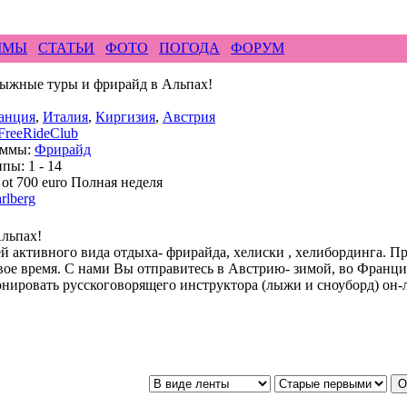
ирайд бэккантри скалолазание альпинизм рафтин
ММЫ
СТАТЬИ
ФОТО
ПОГОДА
ФОРУМ
Лыжные туры и фрирайд в Альпах!
анция
,
Италия
,
Киргизия
,
Австрия
FreeRideClub
аммы:
Фрирайд
пы: 1 - 14
ot 700 euro Полная неделя
rlberg
льпах!
й активного вида отдыха- фрирайда, хелиски , хелибординга. П
вое время. С нами Вы отправитесь в Австрию- зимой, во Франц
нировать русскоговорящего инструктора (лыжи и сноуборд) он-л