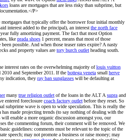
kors
loans are mortgages that are less risky than subprime, but
 documentation.</P>
e mortgages that typically offer the borrower four initial monthly
id interest added to the principal), an interest
the north face
year fully amortizing payment. The fact that most Option
tes, like
prada shoes
1 percent, means that most of those
been possible. And when those teaser rates expire? A nasty
hecks and property values are
tory burch outlet
heading south.
the interest rates on the overwhelming majority of
louis vuitton
 2010 and September 2011. If the
bottega veneta
small
herve
ny indication, they
ray ban sunglasses
will be defaulting at
her
many
true religion outlet
of the loans in the ALT A
supra
and
e entered foreclosure
coach factory outlet
before they reset. So
al subprime wave is open to wide speculation. This is really the
has made projecting trends (to say nothing of dealing with the
s will enable a more organic discussion amongst you, our
ses the commenting forum, their comment will be removed. We
 basic guidelines: comments must be relevant to the topic of the
hate speech; may not promote a business or raise money; may