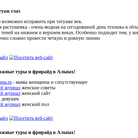
туаж глаз
о возможно исправить при татуаже век.
я растушевка - очень модная на сегодняшний день техника в обл
 теней на нижнем и верхнем веках. Особенно подходит тем, у ко
очно сложно провести четкую и ровную линию
ыжные туры и фрирайд в Альпах!
ama.ru
- мамы женщины и сопутствующее
ий журнал
женские советы
ий журнал
женский сайт
u
девушек
ий журнал
женский пол
ыжные туры и фрирайд в Альпах!