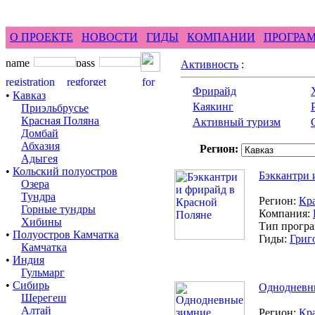
feel difference ...
горные гиды фрирайд бэккант
О ПРОЕКТЕ
НОВОСТИ
ГИДЫ
КОМПАНИИ
ПРОГРА
Активность
:
Фрирайд
•
Кавказ
Каякинг
Приэльбрусье
Красная Поляна
Активный туризм
Домбай
Абхазия
Регион:
Адыгея
•
Кольский полуостров
Бэккантри 
Озера
Тундра
Регион:
Кр
Горные тундры
Компания:
Хибины
Тип прогр
•
Полуостров Камчатка
Гиды:
Григ
Камчатка
•
Индия
Гульмарг
•
Сибирь
Однодневн
Шерегеш
Алтай
Регион:
Кр