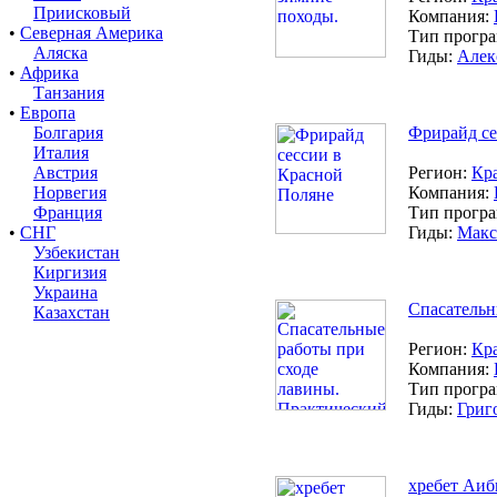
Приисковый
Компания:
•
Северная Америка
Тип прогр
Аляска
Гиды:
Алек
•
Африка
Танзания
•
Европа
Болгария
Фрирайд се
Италия
Австрия
Регион:
Кр
Норвегия
Компания:
Франция
Тип прогр
•
СНГ
Гиды:
Макс
Узбекистан
Киргизия
Украина
Спасательн
Казахстан
Регион:
Кр
Компания:
Тип прогр
Гиды:
Григ
хребет Аиб