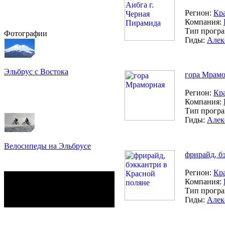
Регион:
Кр
Компания:
Тип прогр
Фотографии
Гиды:
Алек
Эльбрус с Востока
гора Мрамо
Восхождение на Эльбрус
Фото: Кирилл Петров
Регион:
Кр
Компания:
Тип прогр
Гиды:
Алек
Велосипеды на Эльбрусе
фрирайд, б
Фото: Светлана Кузнецова,
Анатолий Савейко
Регион:
Кр
сейчас на сайте
Компания:
Гостей:
88
Тип прогр
Пользователей:
0
Гиды:
Алек
Всего:
88