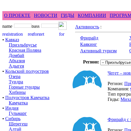
feel difference ...
горные гиды фрирайд бэккант
О ПРОЕКТЕ
НОВОСТИ
ГИДЫ
КОМПАНИИ
ПРОГРА
Активность
:
Фрирайд
•
Кавказ
Каякинг
Приэльбрусье
Красная Поляна
Активный туризм
Домбай
Абхазия
Регион:
Адыгея
•
Кольский полуостров
Чегет – но
Озера
Тундра
Регион:
Пр
Горные тундры
Компания:
Хибины
Тип прогр
•
Полуостров Камчатка
Гиды:
Миха
Камчатка
•
Индия
Гульмарг
•
Сибирь
Фрирайд с 
Шерегеш
Алтай
Регион:
Пр