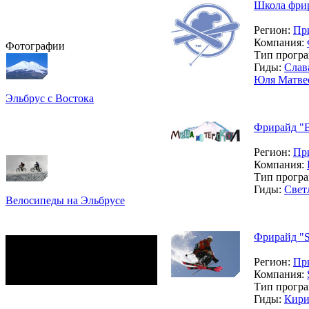
Школа фрира
Регион:
Пр
Компания:
Фотографии
Тип прогр
Гиды:
Слав
Юля Матве
Эльбрус с Востока
Восхождение на Эльбрус
Фото: Кирилл Петров
Фрирайд "Bi
Регион:
Пр
Компания:
Тип прогр
Гиды:
Свет
Велосипеды на Эльбрусе
Фото: Светлана Кузнецова,
Анатолий Савейко
Фрирайд "S
сейчас на сайте
Гостей:
107
Регион:
Пр
Пользователей:
0
Компания:
Всего:
107
Тип прогр
Гиды:
Кири