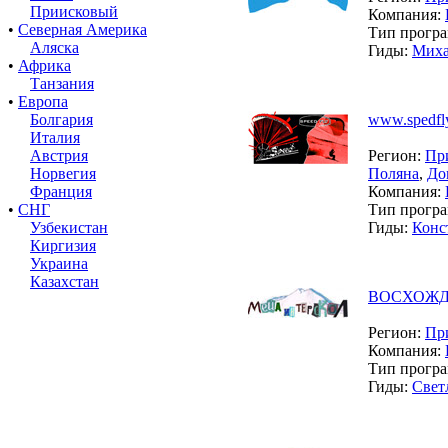
Приисковый
Компания:
•
Северная Америка
Тип прогр
Аляска
Гиды:
Миха
•
Африка
Танзания
•
Европа
Болгария
www.spedfly
Италия
Австрия
Регион:
Пр
Норвегия
Поляна
,
До
Франция
Компания:
•
СНГ
Тип прогр
Узбекистан
Гиды:
Конс
Киргизия
Украина
Казахстан
ВОСХОЖДЕ
Регион:
Пр
Компания:
Тип прогр
Гиды:
Свет