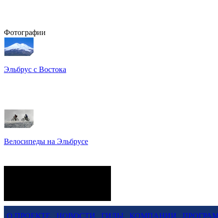
Фотографии
Эльбрус с Востока
Восхождение на Эльбрус
Фото: Кирилл Петров
Велосипеды на Эльбрусе
Фото: Светлана Кузнецова,
Анатолий Савейко
сейчас на сайте
Гостей:
25
Пользователей:
0
Всего:
25
О ПРОЕКТЕ
НОВОСТИ
ГИДЫ
КОМПАНИИ
ПРОГРА