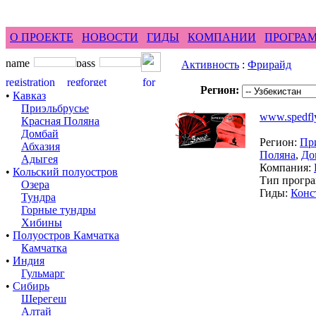
feel difference ...
горные гиды фрирайд бэккант
О ПРОЕКТЕ
НОВОСТИ
ГИДЫ
КОМПАНИИ
ПРОГРА
Активность
:
Фрирайд
Регион:
•
Кавказ
Приэльбрусье
www.spedfly
Красная Поляна
Домбай
Регион:
Пр
Абхазия
Поляна
,
До
Адыгея
Компания:
•
Кольский полуостров
Тип прогр
Озера
Гиды:
Конс
Тундра
Горные тундры
Хибины
•
Полуостров Камчатка
Камчатка
•
Индия
Гульмарг
•
Сибирь
Шерегеш
Алтай