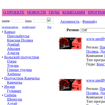
feel difference ...
горные гиды фрирайд бэккант
О ПРОЕКТЕ
НОВОСТИ
ГИДЫ
КОМПАНИИ
ПРОГРА
Активность
:
Фрирайд
Регион:
•
Кавказ
Приэльбрусье
www.spedfly
Красная Поляна
Домбай
Регион:
Пр
Абхазия
Поляна
,
До
Адыгея
Компания:
•
Кольский полуостров
Тип прогр
Озера
Гиды:
Конс
Тундра
Горные тундры
Хибины
•
Полуостров Камчатка
www.spedfly
Камчатка
•
Индия
Регион:
Пр
Гульмарг
Поляна
,
До
•
Сибирь
Компания:
Шерегеш
Тип прогр
Алтай