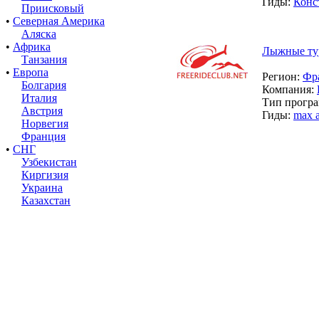
Гиды:
Конс
Приисковый
•
Северная Америка
Аляска
•
Африка
Лыжные тур
Танзания
•
Европа
Регион:
Фр
Болгария
Компания:
Италия
Тип прогр
Австрия
Гиды:
max a
Норвегия
Франция
•
СНГ
Узбекистан
Киргизия
Украина
Казахстан