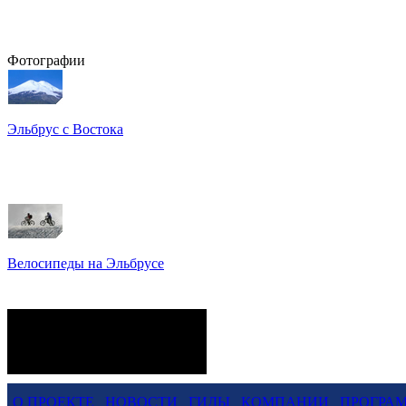
Фотографии
Эльбрус с Востока
Восхождение на Эльбрус
Фото: Кирилл Петров
Велосипеды на Эльбрусе
Фото: Светлана Кузнецова,
Анатолий Савейко
сейчас на сайте
Гостей:
13
Пользователей:
0
Всего:
13
О ПРОЕКТЕ
НОВОСТИ
ГИДЫ
КОМПАНИИ
ПРОГРА